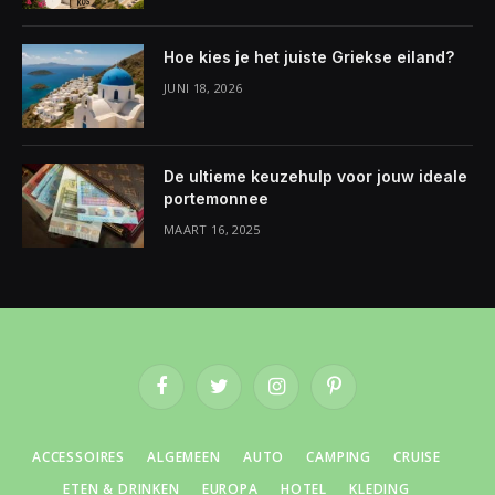
Hoe kies je het juiste Griekse eiland?
JUNI 18, 2026
De ultieme keuzehulp voor jouw ideale
portemonnee
MAART 16, 2025
Facebook
Twitter
Instagram
Pinterest
ACCESSOIRES
ALGEMEEN
AUTO
CAMPING
CRUISE
ETEN & DRINKEN
EUROPA
HOTEL
KLEDING